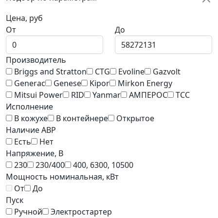
Цена, руб
От
До
Производитель
Briggs and Stratton
CTG
Evoline
Gazvolt
Generac
Genese
Kipor
Mirkon Energy
Mitsui Power
RID
Yanmar
АМПЕРОС
ТСС
Исполнение
В кожухе
В контейнере
Открытое
Наличие АВР
Есть
Нет
Напряжение, В
230
230/400
400, 6300, 10500
Мощность номинальная, кВт
От
До
Пуск
Ручной
Электростартер