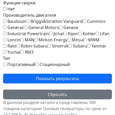
Функция сварки
Нет
Производитель двигателя
Baudouin
Briggs&Stratton Vanguard
Cummins
Generac
General Motors
Genese
Industrial Powertrain
Jichai
Kipor
Kohler
Lifan
Loncin
MAN
Mirkon Energy
Mitsui
MWM
Rato
Robin-Subaru
Sinotruk
Subaru
Yanmar
Yuchai
ЯМЗ
Тип
Портативный
Стационарный
Показать результаты
Сбросить
В данном разделе каталога представлены
306
товаров
категории Газовые генераторы по цене от
112 288 ₽ . Выбирайте и заказывайте,