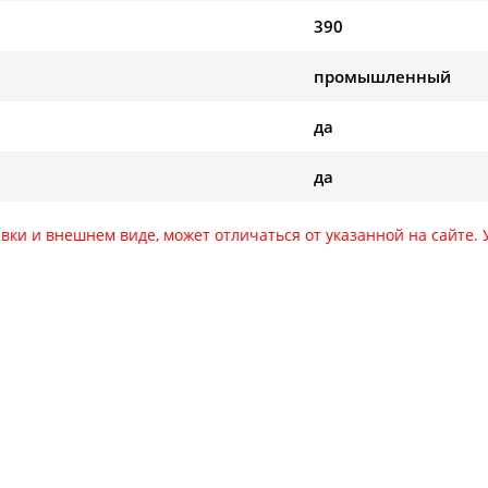
390
промышленный
да
да
авки и внешнем виде, может отличаться от указанной на сайте
за оборудования звоните по номеру