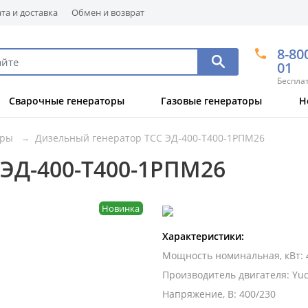
та и доставка
Обмен и возврат
8-80
01
Беспла
Сварочные генераторы
Газовые генераторы
Н
оры
Дизельный генератор ТСС ЭД-400-Т400-1РПМ26
 ЭД-400-Т400-1РПМ26
Новинка
Характеристики:
Мощность номинальная, кВт
:
Производитель двигателя
:
Yuc
Напряжение, В
:
400/230