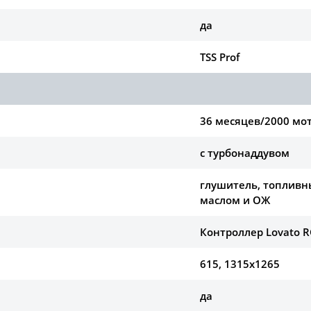
да
TSS Prof
36 месяцев/2000 мо
с турбонаддувом
глушитель, топливны
маслом и ОЖ
Контроллер Lovato 
615, 1315х1265
да