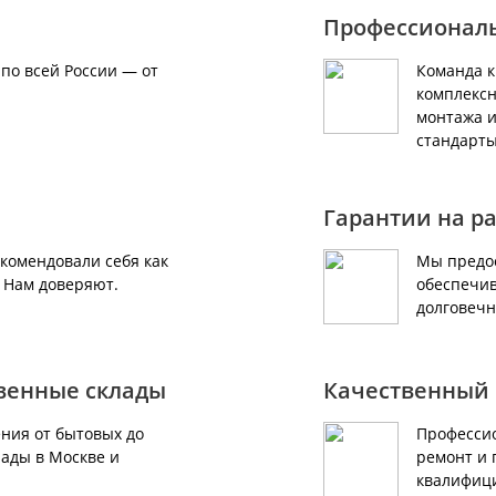
Профессионал
по всей России — от
Команда 
комплексн
монтажа и
стандарты
Гарантии на р
екомендовали себя как
Мы предос
. Нам доверяют.
обеспечив
долговечн
твенные склады
Качественный 
ния от бытовых до
Профессио
ады в Москве и
ремонт и 
квалифиц