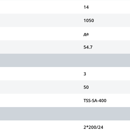
14
1050
да
54.7
3
50
TSS-SA-400
2*200/24