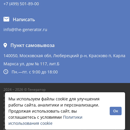
+7 (499) 501-89-00
Написать
info@the-generator.ru
Пункт самовывоза
140050, Московская обл, Люберецкий р-н, Красково п, Карла
Маркса ул, дом № 117, лит.Б
Пн.—пт. с 9:00 до 18:00
2024 – 2026 © Генератор
Информация на сайте не является публичной офертой и может
Мы используем файлы cookie для улучшения
содержать неточности. Цены и другая информация указаны
приблизительно и могут отличатся от фактической на момент
работы сайта, аналитики и персонализации.
обработки заказа.
Продолжая использовать сайт, вы
Ок
Продолжая работу с сайтом, вы даете согласие на использование
сайтом cookies и обработку персональных данных в целях
соглашаетесь с условиями
Политики
функционирования сайта, проведения ретаргетинга, статистических
использования cookie
исследований, улучшения сервиса и предоставления релевантной
рекламной информации на основе ваших предпочтений и интересов.