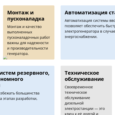
Монтаж и
Автоматизация c
пусконаладка
Автоматизация системы вво
позволяет обеспечить быс
Монтаж и качество
электрогенератора в случае
выполненных
энергоснабжении.
пусконаладочных работ
важны для надежности
и производительности
генератора.
истем резервного,
Техническое
ономного
обслуживание
я
Своевременное
техническое
избежать большинства
обслуживание
а этапах разработки,
дизельной
электростанции — это
ключ к её долгой и