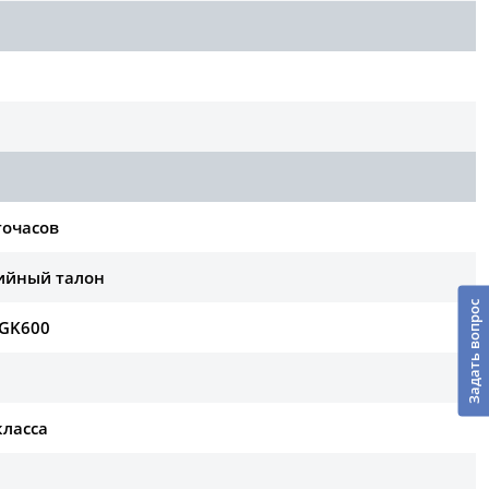
точасов
тийный талон
Задать вопрос
RGK600
класса