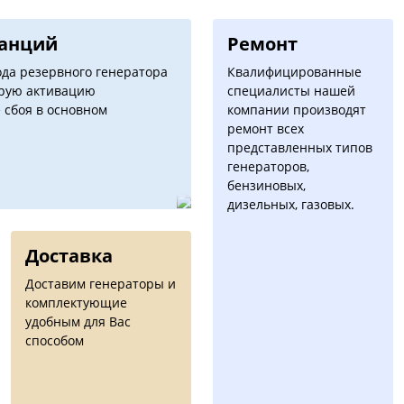
танций
Ремонт
да резервного генератора
Квалифицированные
трую активацию
специалисты нашей
 сбоя в основном
компании производят
ремонт всех
представленных типов
генераторов,
бензиновых,
дизельных, газовых.
Доставка
Доставим генераторы и
комплектующие
удобным для Вас
способом