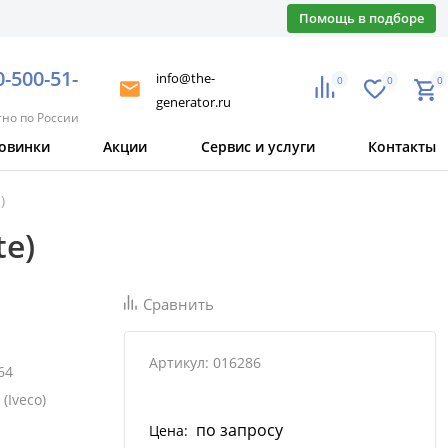
Помощь в подборе
0-500-51-
info@the-
0
0
0
generator.ru
тно по России
овинки
Акции
Сервис и услуги
Контакты
)
te)
Сравнить
Артикул: 016286
64
 (Iveco)
по запросу
Цена: