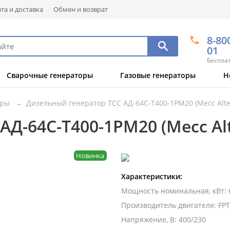
та и доставка
Обмен и возврат
8-80
01
Беспла
Сварочные генераторы
Газовые генераторы
Н
оры
Дизельный генератор ТСС АД-64С-Т400-1РМ20 (Mecc Alte
Д-64С-Т400-1РМ20 (Mecc Al
Новинка
Характеристики:
Мощность номинальная, кВт
:
Производитель двигателя
:
FPT
Напряжение, В
:
400/230