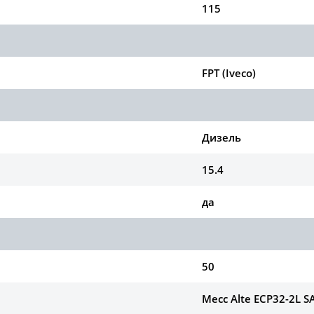
115
FPT (Iveco)
Дизель
15.4
да
50
Mecc Alte ECP32-2L SA