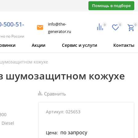
Помощь в подборе
0-500-51-
info@the-
0
0
0
generator.ru
тно по России
овинки
Акции
Сервис и услуги
Контакты
 шумозащитном кожухе
 в шумозащитном кожухе
Сравнить
Артикул: 025653
300
 Diesel
по запросу
Цена: