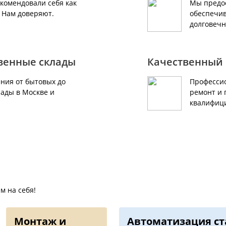
екомендовали себя как
Мы предос
. Нам доверяют.
обеспечив
долговечн
твенные склады
Качественный 
ния от бытовых до
Профессио
ады в Москве и
ремонт и 
квалифиц
м на себя!
Монтаж и
Автоматизация c