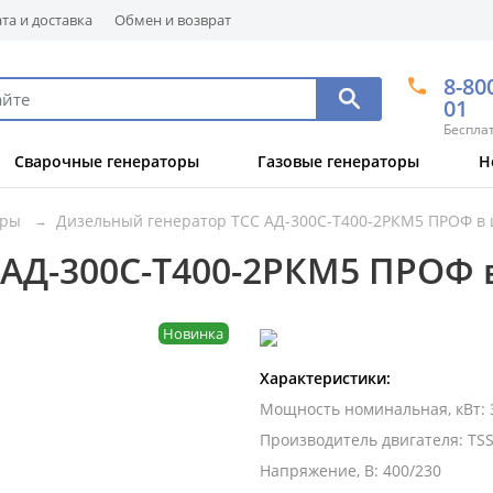
та и доставка
Обмен и возврат
8-80
01
Беспла
Сварочные генераторы
Газовые генераторы
Н
оры
Дизельный генератор ТСС АД-300С-Т400-2РКМ5 ПРОФ в
 АД-300С-Т400-2РКМ5 ПРОФ
Новинка
Характеристики:
Мощность номинальная, кВт
:
Производитель двигателя
:
TSS
Напряжение, В
:
400/230