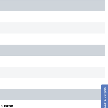
Задать вопрос
точасов