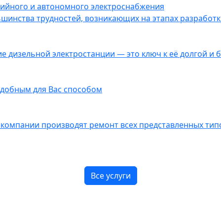
рийного и автономного электроснабжения
инства трудностей, возникающих на этапах разработки
 дизельной электростанции — это ключ к её долгой и 
добным для Вас способом
омпании производят ремонт всех представленных типо
Все услуги