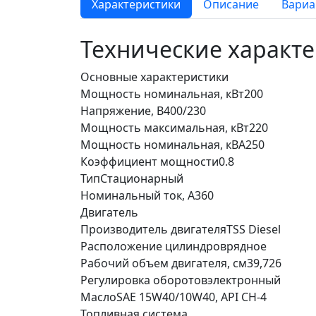
Характеристики
Описание
Вариа
Технические характ
Основные характеристики
Мощность номинальная, кВт
200
Напряжение, В
400/230
Мощность максимальная, кВт
220
Мощность номинальная, кВА
250
Коэффициент мощности
0.8
Тип
Стационарный
Номинальный ток, А
360
Двигатель
Производитель двигателя
TSS Diesel
Расположение цилиндров
рядное
Рабочий объем двигателя, см3
9,726
Регулировка оборотов
электронный
Масло
SAE 15W40/10W40, API CH-4
Топливная система