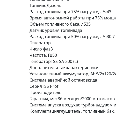
Топливо
Дизель
Расход топлива при 75% нагрузке, л/ч
43
Время автономной работы при 75% мощн
Объем топливного бака, л
535
Датчик уровня топлива
да
Расход топлива при 50% нагрузке, л/ч
30.7
Генератор
Число фаз
3
Частота, Гц
50
Генератор
TSS-SA-200 (L)
Дополнительные характеристики
Установленный аккумулятор, Ah/V
2x120/2
Система аварийной остановки
да
Серия
TSS Prof
Производитель
Гарантия, мес
36 месяцев/2000 моточасов
Система впуска воздуха
с турбонаддувом 
Комплектация
глушитель, топливный бак,