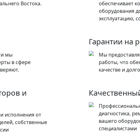
альнего Востока.
обеспечивает к
оборудования до
эксплуатацию, с
Гарантии на 
ти мы
Мы предоставля
ерты в сфере
работы, что обе
веряют.
качестве и долг
торов и
Качественный
Профессиональн
диагностика, ре
и исполнения от
вашего оборудо
елей, собственные
специалистами
ссии