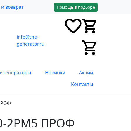
и возврат
Помощь в подборе
info@the-
0
0
0
generator.ru
0
е генераторы
Новинки
Акции
Контакты
 ПРОФ
00-2РМ5 ПРОФ