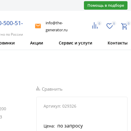
Помощь в подборе
0-500-51-
info@the-
0
0
0
generator.ru
тно по России
овинки
Акции
Сервис и услуги
Контакты
Сравнить
Артикул: 029326
200
З
по запросу
Цена: