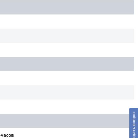
Задать вопрос
очасов