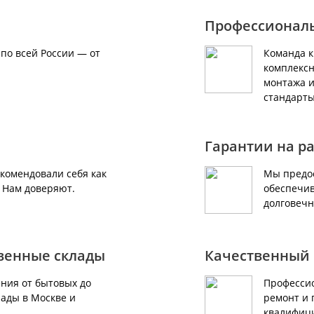
Профессионал
по всей России — от
Команда 
комплексн
монтажа и
стандарты
Гарантии на р
екомендовали себя как
Мы предос
. Нам доверяют.
обеспечив
долговечн
твенные склады
Качественный 
ния от бытовых до
Профессио
ады в Москве и
ремонт и 
квалифиц