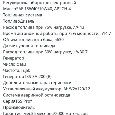
Регулировка оборотов
электронный
Масло
SAE 15W40/10W40, API CH-4
Топливная система
Топливо
Дизель
Расход топлива при 75% нагрузке, л/ч
43
Время автономной работы при 75% мощности, ч
14.7
Объем топливного бака, л
630
Датчик уровня топлива
да
Расход топлива при 50% нагрузке, л/ч
30.7
Генератор
Число фаз
3
Частота, Гц
50
Генератор
TSS-SA-200 (B)
Дополнительные характеристики
Установленный аккумулятор, Ah/V
2х120/12
Система аварийной остановки
да
Серия
TSS Prof
Производитель
Гарантия, мес
36 месяцев/2000 моточасов