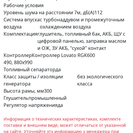
Рабочие условия
Уровень шума на расстоянии 7м, дБ(А)
112
Система впуска
с турбонаддувом и промежуточным
воздуха
охлаждением воздуха
Комплектация
глушитель, топливный бак, АКБ, ЩУ с
цифровой панелью, заправка маслом
и ОЖ, ЗУ АКБ, "сухой" контакт
Контроллер
Контроллер Lovato RGK600
490, 880х990
Топливный сепаратор
да
Класс защиты / изоляции
без экологического
генератора
класса
Высота рамы, мм
300
Глушитель
промышленный
Регулятор напряжения
да
Информация о технических характеристиках, комплекте
поставки и внешнем виде, может отличаться от указанной
на сайте. Уточняйте эту информацию у менеджера при