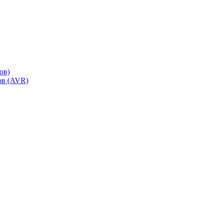
ов)
ов (AVR)