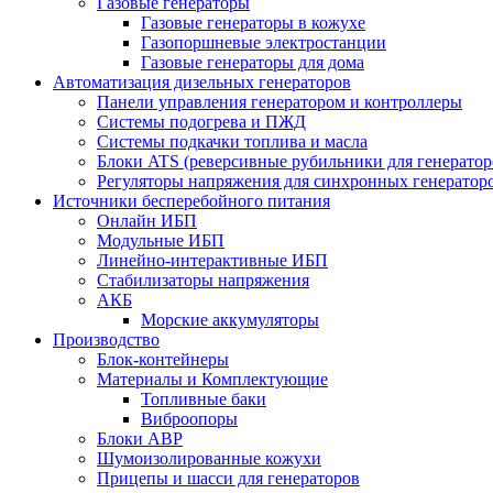
Газовые генераторы
Газовые генераторы в кожухе
Газопоршневые электростанции
Газовые генераторы для дома
Автоматизация дизельных генераторов
Панели управления генератором и контроллеры
Системы подогрева и ПЖД
Системы подкачки топлива и масла
Блоки ATS (реверсивные рубильники для генератор
Регуляторы напряжения для синхронных генератор
Источники бесперебойного питания
Онлайн ИБП
Модульные ИБП
Линейно-интерактивные ИБП
Стабилизаторы напряжения
АКБ
Морские аккумуляторы
Производство
Блок-контейнеры
Материалы и Комплектующие
Топливные баки
Виброопоры
Блоки АВР
Шумоизолированные кожухи
Прицепы и шасси для генераторов