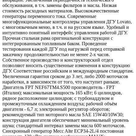
обслуживания, в т.ч. замены фильтров и масла. Низкая
стоимость расходных материалов. Высококачественные
генераторы переменного тока. Современные
многофункциональные контроллеры управления ДГУ Lovato,
с многоязычным меню, в т.ч. и на русском языке. Удобный и
интуитивно понятный интерфейс управления работой ДГУ.
Прочная стальная рама оригинальной конструкции с
интегрированным топливным баком. Проведение
тестирования каждой ДГУ под нагрузкой перед отправкой
заказчику продолжительностью не менее 2-х часов.
Собственное производство и конструкторский отдел
позволяют вносить существенные изменения в конструкцию
ДГУ. Соответствие российским и международным стандартам.
Увеличенная гарантия сроком до 3 лет, либо 2000 моточасов
наработки, в зависимости от того, что наступит раньше.
Двигатель FPT NEF67TM4.S500 производитель - FPT
(Италия); максимальная мощность 165 кВт; 6 цилиндров,
рядное расположение цилиндров; с турбонаддувом и
промежуточным охлаждением воздуха; рабочий объём
двигателя - 6,7 л; электронный регулятор оборотов;
рекомендуемый тип моторного масла SAE 15W40/10W30;
конструкция двигателя обеспечивает минимальный уровень
шума; стандартный интервал замены масла 600 моточасов.
Синхронный генератор Mecc Alte ECP34-2L/4 постоянная