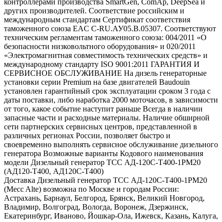
контроллерами производства SmartGen, ComAp, DeepSea и
других производителей. Соответствие российским и
международным стандартам Сертификат соответствия
таможенного союза EAC C-RU.АУ05.B.05307. Соответствуют
техническим регламентам таможенного союза: 004/2011 «О
безопасности низковольтного оборудования» и 020/2011
«Электромагнитная совместимость технических средств» и
международному стандарту ISO 9001:2011 ГАРАНТИЯ И
СЕРВИСНОЕ ОБСЛУЖИВАНИЕ На дизель генераторные
установки серии Premium на базе двигателей Baudouin
установлен гарантийный срок эксплуатации сроком 3 года с
даты поставки, либо наработка 2000 моточасов, в зависимости
от того, какое событие наступит раньше Всегда в наличии
запасные части и расходные материалы. Наличие обширной
сети партнерских сервисных центров, представленной в
различных регионах России, позволяет быстро и
своевременно выполнять сервисное обслуживание дизельного
генератора Возможные варианты Кодового наименования
модели Дизельный генератор ТСС АД-120С-Т400-1РМ20
(АД120-Т400, АД120С-Т400)
Доставка Дизельный генератор ТСС АД-120С-Т400-1РМ20
(Mecc Alte) возможна по Москве и городам России:
Астрахань, Барнаул, Белгород, Брянск, Великий Новгород,
Владимир, Волгоград, Вологда, Воронеж, Дзержинск,
Екатеринбург, Иваново, Йошкар-Ола, Ижевск, Казань, Калуга,