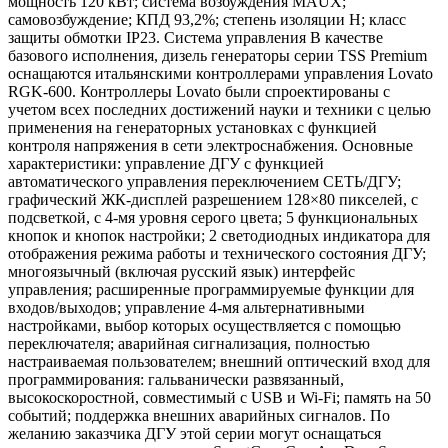
мощность 120 кВт; система возбуждения MAUX;
самовозбуждение; КПД 93,2%; степень изоляции H; класс
защиты обмотки IP23. Система управления В качестве
базового исполнения, дизель генераторы серии TSS Premium
оснащаются итальянскими контроллерами управления Lovato
RGK-600. Контроллеры Lovato были спроектированы с
учетом всех последних достижений науки и техники с целью
применения на генераторных установках с функцией
контроля напряжения в сети электроснабжения. Основные
характеристики: управление ДГУ с функцией
автоматического управления переключением СЕТЬ/ДГУ;
графический ЖК-дисплей разрешением 128×80 пикселей, с
подсветкой, с 4-мя уровня серого цвета; 5 функциональных
кнопок и кнопок настройки; 2 светодиодных индикатора для
отображения режима работы и технического состояния ДГУ;
многоязычный (включая русский язык) интерфейс
управления; расширенные программируемые функции для
входов/выходов; управление 4-мя альтернативными
настройками, выбор которых осуществляется с помощью
переключателя; аварийная сигнализация, полностью
настраиваемая пользователем; внешний оптический вход для
программирования: гальванически развязанный,
высокоскоростной, совместимый с USB и Wi-Fi; память на 50
событий; поддержка внешних аварийных сигналов. По
желанию заказчика ДГУ этой серии могут оснащаться