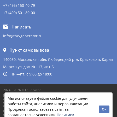
+7 (495) 150-40-79
+7 (499) 501-89-00
Написать
info@the-generator.ru
Пункт самовывоза
140050, Московская обл, Люберецкий р-н, Красково п, Карла
Маркса ул, дом № 117, лит.Б
Пн.—пт. с 9:00 до 18:00
2024 – 2026 © Генератор
Информация на сайте не является публичной офертой и может
Мы используем файлы cookie для улучшения
содержать неточности. Цены и другая информация указаны
приблизительно и могут отличатся от фактической на момент
работы сайта, аналитики и персонализации.
обработки заказа.
Продолжая использовать сайт, вы
Ок
Продолжая работу с сайтом, вы даете согласие на использование
сайтом cookies и обработку персональных данных в целях
соглашаетесь с условиями
Политики