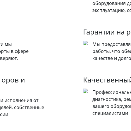
оборудования до
эксплуатацию, с
Гарантии на 
ти мы
Мы предоставля
ерты в сфере
работы, что обе
веряют.
качестве и долг
торов и
Качественный
Профессиональн
диагностика, ре
и исполнения от
вашего оборудо
елей, собственные
специалистами
ссии