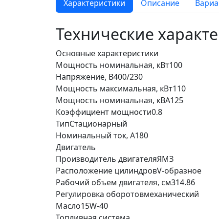
Характеристики
Описание
Вариа
Технические характ
Основные характеристики
Мощность номинальная, кВт
100
Напряжение, В
400/230
Мощность максимальная, кВт
110
Мощность номинальная, кВА
125
Коэффициент мощности
0.8
Тип
Стационарный
Номинальный ток, А
180
Двигатель
Производитель двигателя
ЯМЗ
Расположение цилиндров
V-образное
Рабочий объем двигателя, см3
14.86
Регулировка оборотов
механический
Масло
15W-40
Топливная система