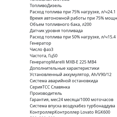
Топливо
Дизель
Расход топлива при 75% нагрузке, л/ч
24.1
Время автономной работы при 75% мощн
Объем топливного бака, л
200
Датчик уровня топлива
да
Расход топлива при 50% нагрузке, л/ч
15.4
Генератор
Число фаз
3
Частота, Гц
50
Генератор
Marelli MXB-E 225 MB4
Дополнительные характеристики
Установленный аккумулятор, Ah/V
90/12
Система аварийной остановки
да
Серия
ТСС Славянка
Производитель
Гарантия, мес
24 месяца/1000 моточасов
Система впуска воздуха
без турбонаддува
Контроллер
Контроллер Lovato RGK600