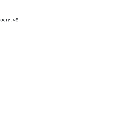
ости, ч
8