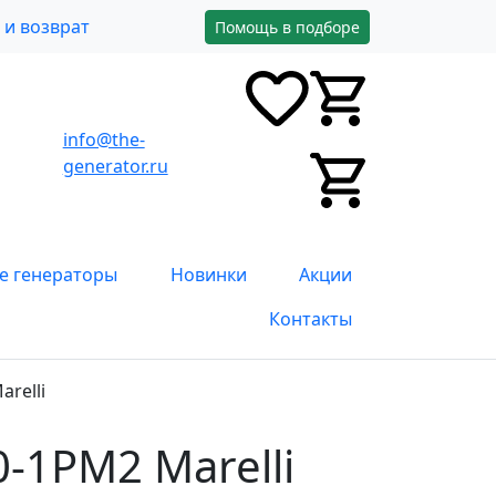
и возврат
Помощь в подборе
info@the-
0
0
0
generator.ru
0
е генераторы
Новинки
Акции
Контакты
relli
-1РМ2 Marelli