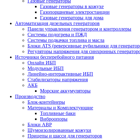
Газовые генераторы
Газовые генераторы в кожухе
Газопоршневые электростанции
Газовые генераторы для дома
Автоматизация дизельных генераторов
Панели управления генератором и контроллеры
Системы подогрева и ПЖД
Системы подкачки топлива и масла
Блоки ATS (реверсивные рубильники для генератор
Регуляторы напряжения для синхронных генератор
Источники бесперебойного питания
Онлайн ИБП
Модульные ИБП
Линейно-интерактивные ИБП
Стабилизаторы напряжения
АКБ
Морские аккумуляторы
Производство
Блок-контейнеры
Материалы и Комплектующие
Топливные баки
Виброопоры
Блоки АВР
Шумоизолированные кожухи
Прицепы и шасси для генераторов