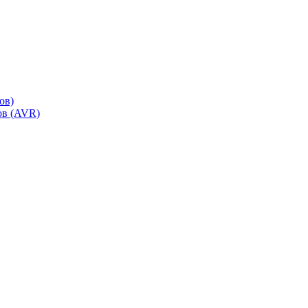
ов)
ов (AVR)