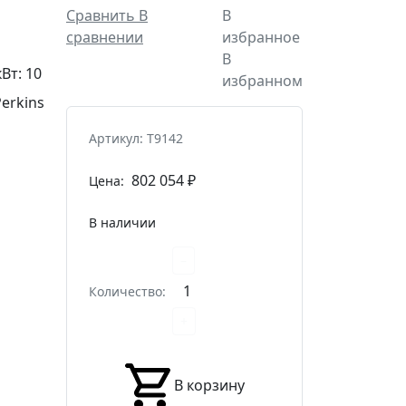
Сравнить
В
В
сравнении
избранное
В
кВт
:
10
избранном
Perkins
Артикул: T9142
802 054
₽
Цена:
В наличии
–
Количество:
+
В корзину