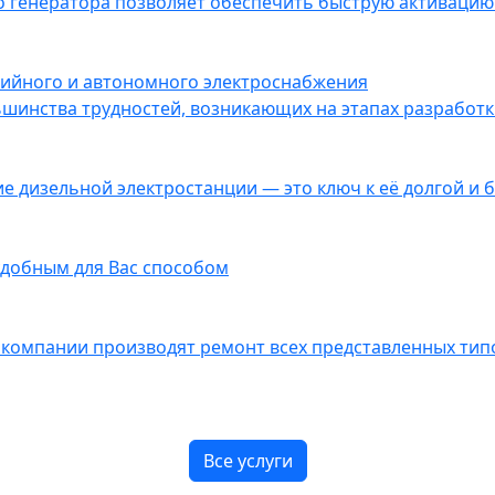
 генератора позволяет обеспечить быструю активацию 
рийного и автономного электроснабжения
инства трудностей, возникающих на этапах разработки
 дизельной электростанции — это ключ к её долгой и 
добным для Вас способом
омпании производят ремонт всех представленных типо
Все услуги