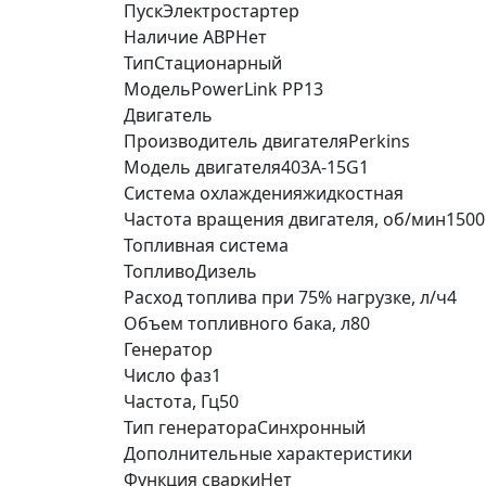
Пуск
Электростартер
Наличие АВР
Нет
Тип
Стационарный
Модель
PowerLink PP13
Двигатель
Производитель двигателя
Perkins
Модель двигателя
403A-15G1
Система охлаждения
жидкостная
Частота вращения двигателя, об/мин
1500
Топливная система
Топливо
Дизель
Расход топлива при 75% нагрузке, л/ч
4
Объем топливного бака, л
80
Генератор
Число фаз
1
Частота, Гц
50
Тип генератора
Синхронный
Дополнительные характеристики
Функция сварки
Нет