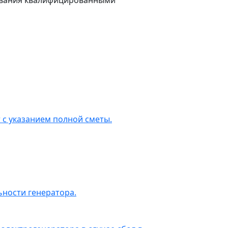
вания квалифицированными
 с указанием полной сметы.
ности генератора.