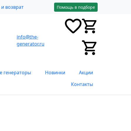
и возврат
Помощь в подборе
info@the-
0
0
0
generator.ru
0
е генераторы
Новинки
Акции
Контакты