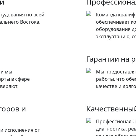
ии
Профессиона
рудования по всей
Команда квалиф
альнего Востока.
обеспечивает к
оборудования до
эксплуатацию, с
Гарантии на 
ти мы
Мы предоставля
ерты в сфере
работы, что обе
веряют.
качестве и долг
торов и
Качественный
Профессиональн
диагностика, ре
и исполнения от