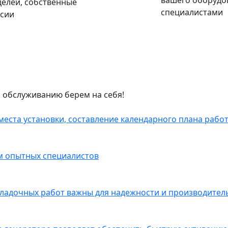
вашего оборудо
елей, собственные
специалистами
ссии
и обслуживанию берем на себя!
еста установки, составление календарного плана работ
ем опытных специалистов
ладочных работ важны для надежности и производитель