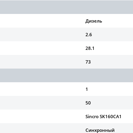
Дизель
2.6
28.1
73
1
50
Sincro SK160CA1
Синхронный