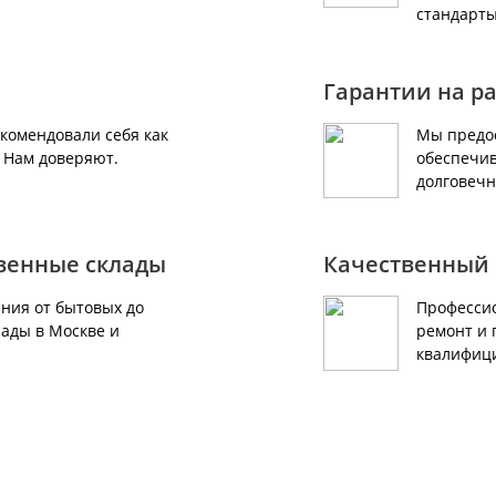
стандарты
Гарантии на р
екомендовали себя как
Мы предос
. Нам доверяют.
обеспечив
долговечн
твенные склады
Качественный 
ния от бытовых до
Профессио
ады в Москве и
ремонт и 
квалифиц