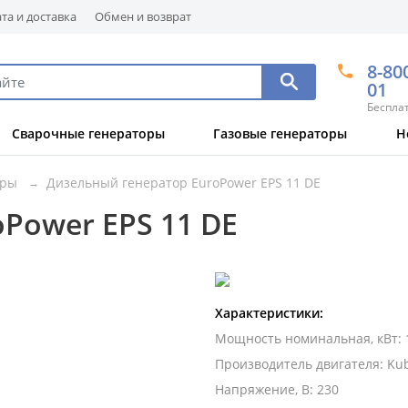
та и доставка
Обмен и возврат
8-80
01
Беспла
Сварочные генераторы
Газовые генераторы
Н
оры
Дизельный генератор EuroPower EPS 11 DE
Power EPS 11 DE
Характеристики:
Мощность номинальная, кВт
:
Производитель двигателя
:
Ku
Напряжение, В
:
230