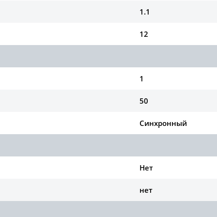
1.1
12
1
50
Синхронный
Нет
нет