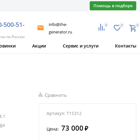
Помощь в подборе
0-500-51-
info@the-
0
0
0
generator.ru
тно по России
овинки
Акции
Сервис и услуги
Контакты
Сравнить
Артикул: T15312
4.1
ega
73 000
₽
Цена: