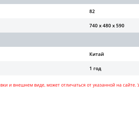
82
740 x 480 x 590
Китай
1 год
авки и внешнем виде, может отличаться от указанной на сайте
за оборудования звоните по номеру