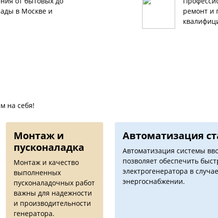
ния от бытовых до
Профессио
ады в Москве и
ремонт и 
квалифиц
м на себя!
Монтаж и
Автоматизация c
пусконаладка
Автоматизация системы вво
позволяет обеспечить быс
Монтаж и качество
электрогенератора в случае
выполненных
энергоснабжении.
пусконаладочных работ
важны для надежности
и производительности
генератора.