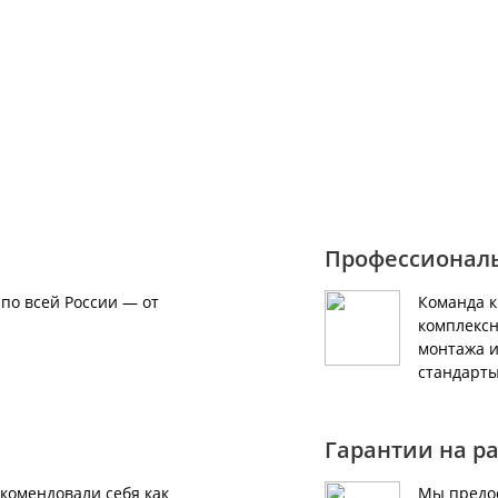
за оборудования звоните по номеру
Профессионал
по всей России — от
Команда 
комплексн
монтажа и
стандарты
Гарантии на р
екомендовали себя как
Мы предос