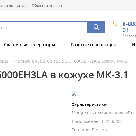
та и доставка
Обмен и возврат
8-80
01
Беспла
Сварочные генераторы
Газовые генераторы
Н
торы
Бензогенератор TSS SGG 16000EH3LA в кожухе МК-3.1
6000EH3LA в кожухе МК-3.1
Характеристики:
Мощность номинальная, кВт
:
Напряжение, В
:
230/400
Топливо
:
Бензин