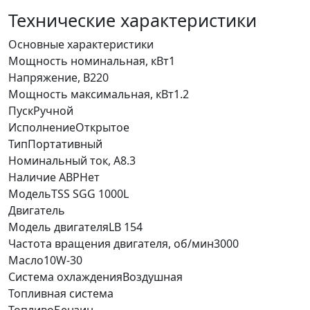
Технические характеристики
Основные характеристики
Мощность номинальная, кВт
1
Напряжение, В
220
Мощность максимальная, кВт
1.2
Пуск
Ручной
Исполнение
Открытое
Тип
Портативный
Номинальный ток, А
8.3
Наличие АВР
Нет
Модель
TSS SGG 1000L
Двигатель
Модель двигателя
LB 154
Частота вращения двигателя, об/мин
3000
Масло
10W-30
Система охлаждения
Воздушная
Топливная система