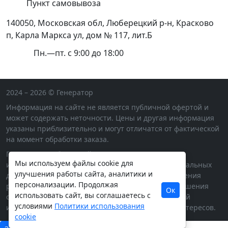
Пункт самовывоза
140050, Московская обл, Люберецкий р-н, Красково
п, Карла Маркса ул, дом № 117, лит.Б
Пн.—пт. с 9:00 до 18:00
2024 – 2026 © Генератор
Информация на сайте не является публичной офертой и
может содержать неточности. Цены и другая информация
указаны приблизительно и могут отличатся от фактической
на момент обработки заказа.
Продолжая работу с сайтом, вы даете согласие на
Мы используем файлы cookie для
использование сайтом cookies и обработку персональных
улучшения работы сайта, аналитики и
данных в целях функционирования сайта, проведения
персонализации. Продолжая
ретаргетинга, статистических исследований, улучшения
Ок
использовать сайт, вы соглашаетесь с
сервиса и предоставления релевантной рекламной
условиями
Политики использования
информации на основе ваших предпочтений и интересов.
cookie