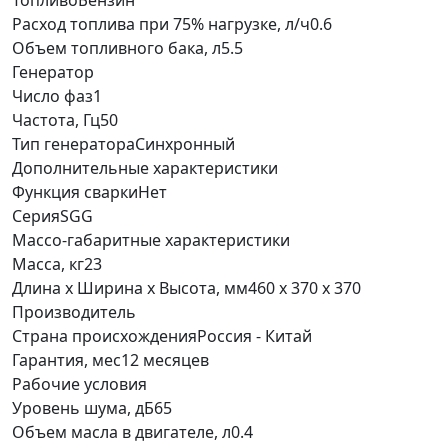
Топливо
Бензин
Расход топлива при 75% нагрузке, л/ч
0.6
Объем топливного бака, л
5.5
Генератор
Число фаз
1
Частота, Гц
50
Тип генератора
Синхронный
Дополнительные характеристики
Функция сварки
Нет
Серия
SGG
Массо-габаритные характеристики
Масса, кг
23
Длина х Ширина х Высота, мм
460 х 370 х 370
Производитель
Страна происхождения
Россия - Китай
Гарантия, мес
12 месяцев
Рабочие условия
Уровень шума, дБ
65
Объем масла в двигателе, л
0.4