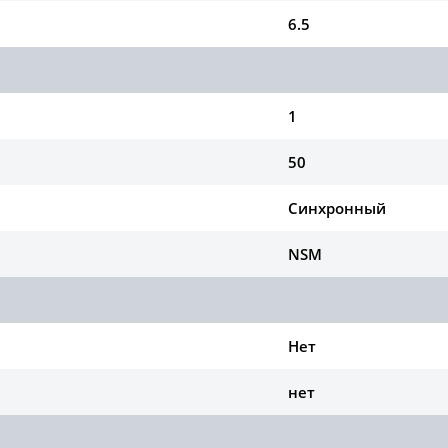
6.5
1
50
Синхронный
NSM
Нет
нет