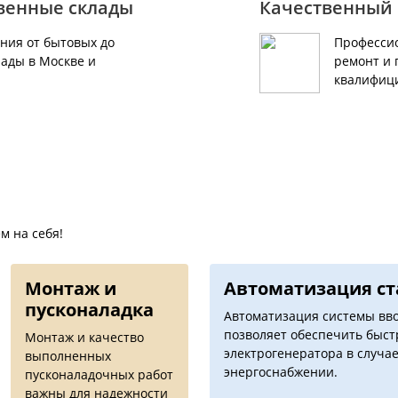
твенные склады
Качественный 
ния от бытовых до
Профессио
ады в Москве и
ремонт и 
квалифиц
м на себя!
Монтаж и
Автоматизация c
пусконаладка
Автоматизация системы вво
позволяет обеспечить быс
Монтаж и качество
электрогенератора в случае
выполненных
энергоснабжении.
пусконаладочных работ
важны для надежности