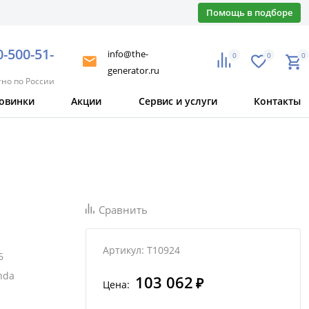
Помощь в подборе
0-500-51-
info@the-
0
0
0
generator.ru
тно по России
овинки
Акции
Сервис и услуги
Контакты
Сравнить
Артикул: T10924
6
nda
103 062
₽
Цена: