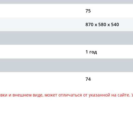
75
870 x 580 x 540
1 год
74
авки и внешнем виде, может отличаться от указанной на сайте
за оборудования звоните по номеру