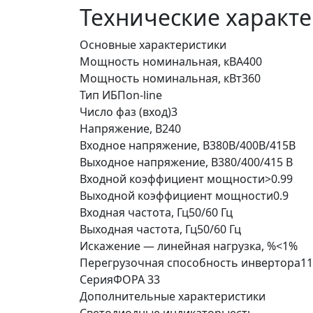
Технические характ
Основные характеристики
Мощность номинальная, кВА
400
Мощность номинальная, кВт
360
Тип ИБП
on-line
Число фаз (вход)
3
Напряжение, В
240
Входное напряжение, В
380В/400В/415В
Выходное напряжение, В
380/400/415 В
Входной коэффициент мощности
>0.99
Выходной коэффициент мощности
0.9
Входная частота, Гц
50/60 Гц
Выходная частота, Гц
50/60 Гц
Искажение — линейная нагрузка, %
<1%
Перегрузочная способность инвертора
11
Серия
ФОРА 33
Дополнительные характеристики