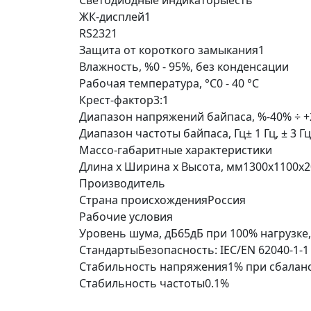
Светодиодные индикаторы
есть
ЖК-дисплей
1
RS232
1
Защита от короткого замыкания
1
Влажность, %
0 - 95%, без конденсации
Рабочая температура, °C
0 - 40 °С
Крест-фактор
3:1
Диапазон напряжений байпаса, %
-40% ÷ 
Диапазон частоты байпаса, Гц
± 1 Гц, ± 3 Гц
Массо-габаритные характеристики
Длина х Ширина х Высота, мм
1300х1100х2
Производитель
Страна происхождения
Россия
Рабочие условия
Уровень шума, дБ
65дБ при 100% нагрузке
Стандарты
Безопасность: IEC/EN 62040-1-1
Стабильность напряжения
1% при сбалан
Стабильность частоты
0.1%