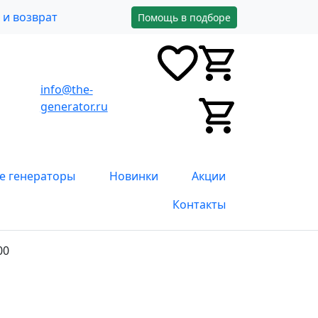
и возврат
Помощь в подборе
info@the-
0
0
0
generator.ru
0
е генераторы
Новинки
Акции
Контакты
00