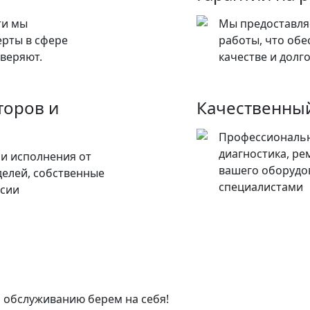
ти мы
Мы предоставля
ерты в сфере
работы, что обе
веряют.
качестве и долг
торов и
Качественный
Профессиональн
диагностика, ре
и исполнения от
вашего оборудо
елей, собственные
специалистами
ссии
и обслуживанию берем на себя!