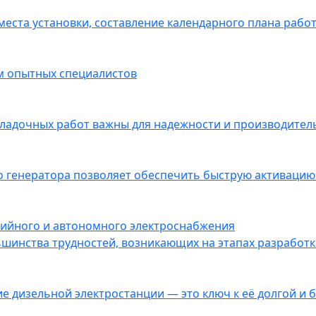
еста установки, составление календарного плана работ
ем опытных специалистов
ладочных работ важны для надежности и производитель
 генератора позволяет обеспечить быструю активацию 
рийного и автономного электроснабжения
инства трудностей, возникающих на этапах разработки
 дизельной электростанции — это ключ к её долгой и 