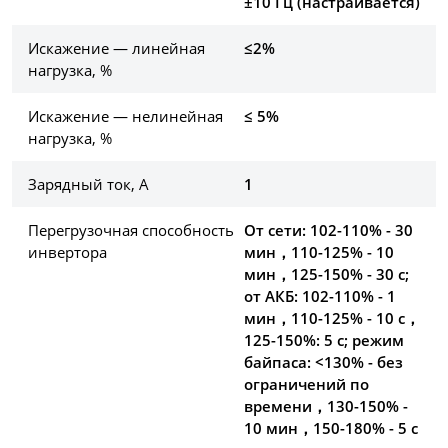
±10 Гц (настраивается)
Искажение — линейная
≤2%
нагрузка, %
Искажение — нелинейная
≤ 5%
нагрузка, %
Зарядный ток, А
1
Перегрузочная способность
От сети: 102-110% - 30
инвертора
мин，110-125% - 10
мин，125-150% - 30 с;
от АКБ: 102-110% - 1
мин，110-125% - 10 с，
125-150%: 5 с; режим
байпаса: <130% - без
ограничений по
времени，130-150% -
10 мин，150-180% - 5 с