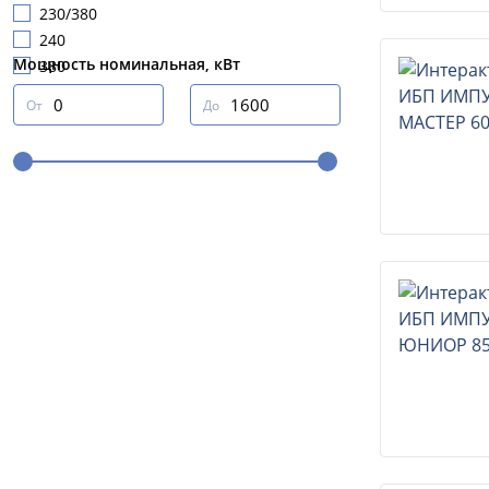
230/380
240
Мощность номинальная, кВт
380
От
До