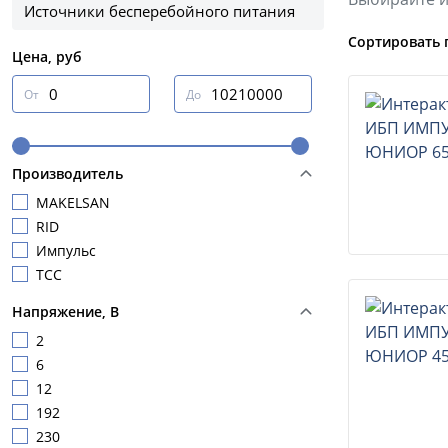
Источники бесперебойного питания
Сортировать 
Цена, руб
От
До
Производитель
MAKELSAN
RID
Импульс
ТСС
Напряжение, В
2
6
12
192
230