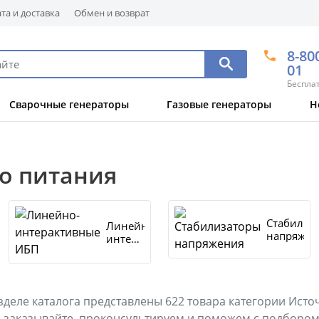
та и доставка
Обмен и возврат
8-80
01
Беспла
Сварочные генераторы
Газовые генераторы
Н
о питания
Стабилиз
Линейно-
напряжен
интерактивные
ИБП
зделе каталога представлены
622
товара
категории Источ
 заказывайте, проконсультируем и поможем с подбором