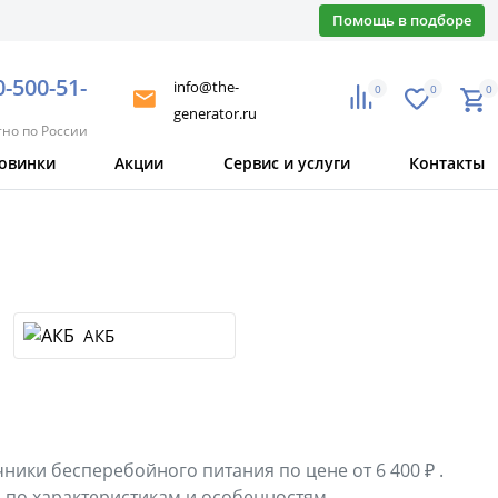
Помощь в подборе
0-500-51-
info@the-
0
0
0
generator.ru
тно по России
овинки
Акции
Сервис и услуги
Контакты
АКБ
аторы
ия
ники бесперебойного питания по цене от 6 400 ₽ .
 по характеристикам и особенностям.