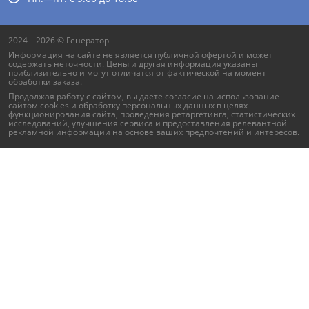
2024 – 2026 © Генератор
Информация на сайте не является публичной офертой и может
содержать неточности. Цены и другая информация указаны
приблизительно и могут отличатся от фактической на момент
обработки заказа.
Продолжая работу с сайтом, вы даете согласие на использование
сайтом cookies и обработку персональных данных в целях
функционирования сайта, проведения ретаргетинга, статистических
исследований, улучшения сервиса и предоставления релевантной
рекламной информации на основе ваших предпочтений и интересов.